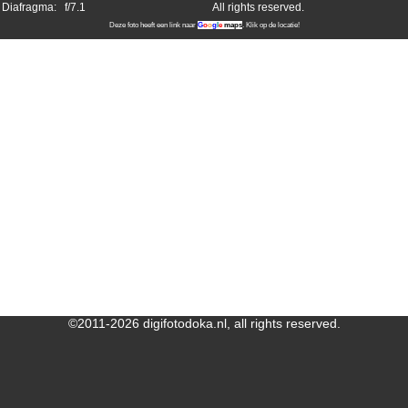
Diafragma:
f/7.1
All rights reserved.
Deze foto heeft een link naar
G
o
o
g
l
e
maps
. Klik op de locatie!
©2011-2026 digifotodoka.nl, all rights reserved.