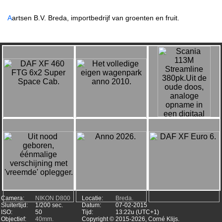
A
artsen B.V. Breda, importbedrijf van groenten en fruit.
Camera:
NIKON D800
Locatie:
Breda.
Sluitertijd:
1/200 sec.
Datum:
07-02-2015
ISO:
50
Tijd:
13:22u (UTC+1)
Objectief:
40mm.
Copyright ©
2015-2026, Corné Klijs.