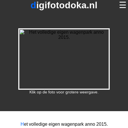
digifotodoka.nl
☰
home
×
foto's op digifotodoka.nl
over digifotodoka.nl
contact
terug
Klik op de foto voor grotere weergave.
H
et volledige eigen wagenpark anno 2015.