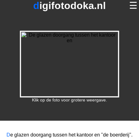
digifotodoka.nl
☰
home
×
foto's op digifotodoka.nl
over digifotodoka.nl
contact
terug
Klik op de foto voor grotere weergave.
D
e glazen doorgang tussen het kantoor en "de boerderij".