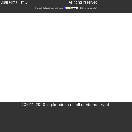
Diafragma:
f/4.0
All rights reserved.
Deze foto heeft een link naar
G
o
o
g
l
e
maps
. Klik op de locatie!
©2011-2026 digifotodoka.nl, all rights reserved.