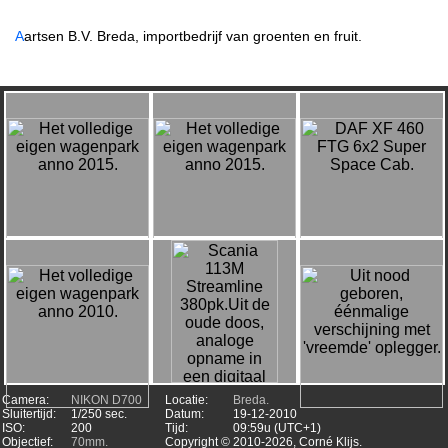
A
artsen B.V. Breda, importbedrijf van groenten en fruit.
Camera:
NIKON D700
Locatie:
Breda.
Sluitertijd:
1/250 sec.
Datum:
19-12-2010
ISO:
200
Tijd:
09:59u (UTC+1)
Objectief:
70mm.
Copyright ©
2010-2026, Corné Klijs.