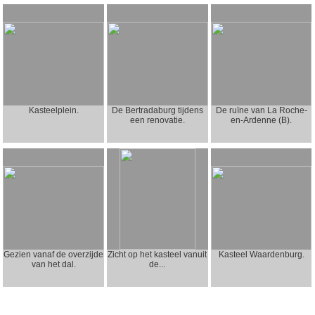
Kasteelplein.
De Bertradaburg tijdens
De ruïne van La Roche-
een renovatie.
en-Ardenne (B).
Gezien vanaf de overzijde
Zicht op het kasteel vanuit
Kasteel Waardenburg.
van het dal.
de...