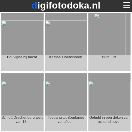
digifotodoka.nl
☰
home
×
foto's op digifotodoka.nl
over digifotodoka.nl
contact
Bouvigne bij nacht.
Kasteel Hoensbroek.
Burg Eltz.
terug
Schloß Drachenburg werd
Toegang tot Bourtange
Gehuld in een deken van
van 18...
vanaf de...
ochtend nevel.