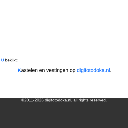
U bekijkt:
K
astelen en vestingen op
digifotodoka.nl
.
©2011-2026 digifotodoka.nl, all rights reserved.