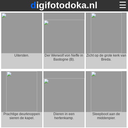
digifotodoka.nl
☰
home
×
foto's op digifotodoka.nl
over digifotodoka.nl
contact
Uitersten.
Der Werwolf von Neffe in
Zicht op de grote kerk van
Bastogne (B).
Breda.
terug
Prachtige deurknoppen
Dieren in een
Sleepboot aan de
sieren de kapel.
hertenkamp.
middenpier.