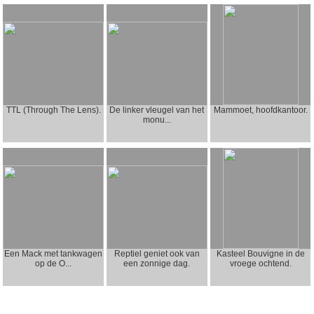
TTL (Through The Lens).
De linker vleugel van het
Mammoet, hoofdkantoor.
monu...
Een Mack met tankwagen
Reptiel geniet ook van
Kasteel Bouvigne in de
op de O...
een zonnige dag.
vroege ochtend.